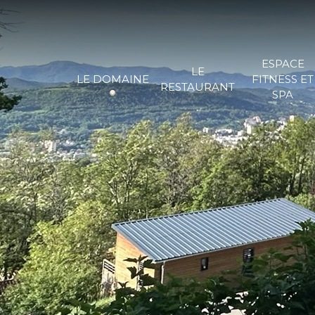
ESPACE
LE
FITNESS ET
LE DOMAINE
RESTAURANT
SPA