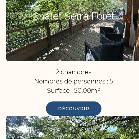
Chalet Serra Forêt
2 chambres
Nombres de personnes :
5
Surface :
50,00m²
DÉCOUVRIR