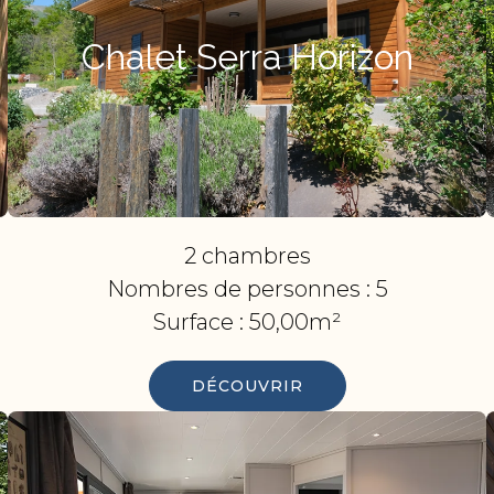
Chalet Serra Horizon
2 chambres
Nombres de personnes :
5
Surface :
50,00m²
DÉCOUVRIR