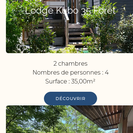
Lodge Kubo 35 Forêt
2 chambres
Nombres de personnes :
4
Surface :
35,00m²
DÉCOUVRIR