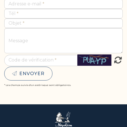
Adresse e-mail
Tél
Objet
Message
Code de vérification
ENVOYER
* Les champs suivis d'un astérisque sont obligatoires.